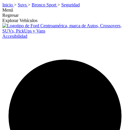
Inicio
>
Suvs
>
Bronco Sport
>
Seguridad
Menú
Regresar
Explorar Vehículos
Accesibilidad