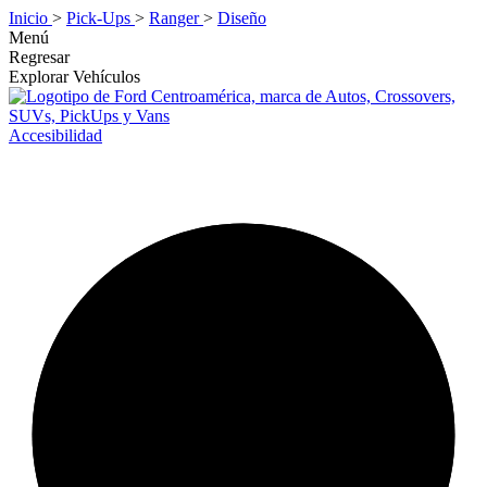
Inicio
>
Pick-Ups
>
Ranger
>
Diseño
Menú
Regresar
Explorar Vehículos
Accesibilidad