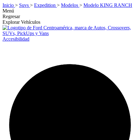
Inicio
>
Suvs
>
Expedition
>
Modelos
>
Modelo KING RANCH
Menú
Regresar
Explorar Vehículos
Accesibilidad