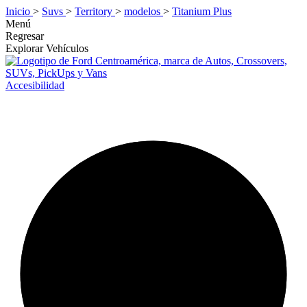
Inicio
>
Suvs
>
Territory
>
modelos
>
Titanium Plus
Menú
Regresar
Explorar Vehículos
Accesibilidad