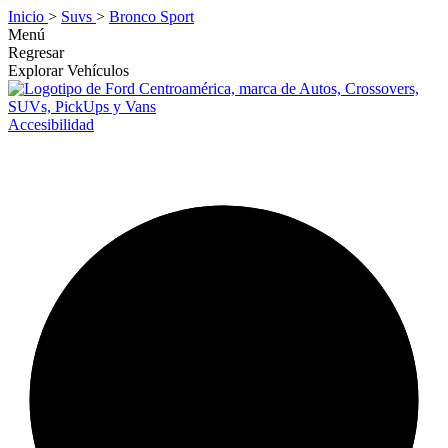
Inicio
>
Suvs
>
Bronco Sport
Menú
Regresar
Explorar Vehículos
Accesibilidad