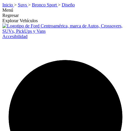
Inicio
>
Suvs
>
Bronco Sport
>
Diseño
Menú
Regresar
Explorar Vehículos
Accesibilidad