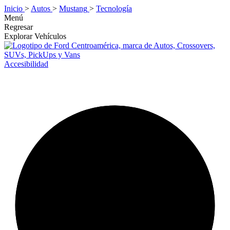
Inicio
>
Autos
>
Mustang
>
Tecnología
Menú
Regresar
Explorar Vehículos
Accesibilidad