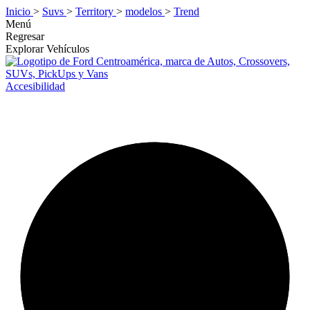
Inicio
>
Suvs
>
Territory
>
modelos
>
Trend
Menú
Regresar
Explorar Vehículos
Accesibilidad