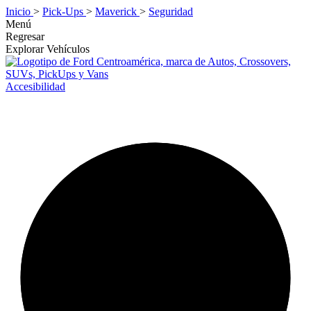
Inicio
>
Pick-Ups
>
Maverick
>
Seguridad
Menú
Regresar
Explorar Vehículos
Accesibilidad