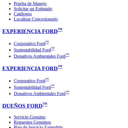
Prueba de Manejo
Solicitar un Estimado
Catálogos
Localizar Concesionario
™
EXPERIENCIA FORD
™
Corporativo Ford
™
Sustentabilidad Ford
™
Donativos Ambientales Ford
™
EXPERIENCIA FORD
™
Corporativo Ford
™
Sustentabilidad Ford
™
Donativos Ambientales Ford
™
DUEÑOS FORD
Servicio Genuino
Repuestos Genuinos
Plan de Servicio Extendido