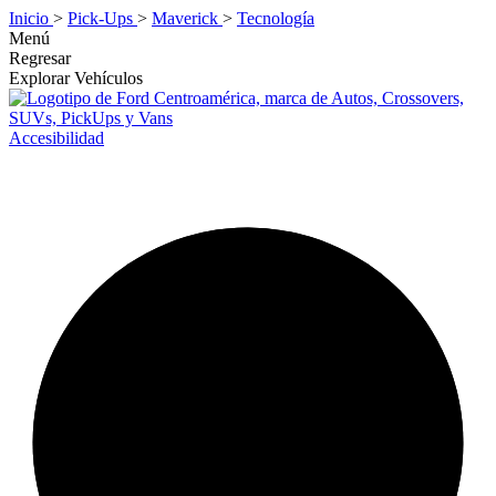
Inicio
>
Pick-Ups
>
Maverick
>
Tecnología
Menú
Regresar
Explorar Vehículos
Accesibilidad