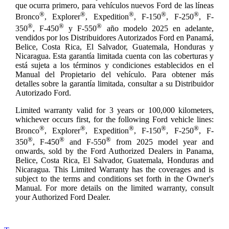
que ocurra primero, para vehículos nuevos Ford de las líneas
®
®
®
®
®
Bronco
, Explorer
, Expedition
, F-150
, F-250
, F-
®
®
®
350
, F-450
y F-550
año modelo 2025 en adelante,
vendidos por los Distribuidores Autorizados Ford en Panamá,
Belice, Costa Rica, El Salvador, Guatemala, Honduras y
Nicaragua. Esta garantía limitada cuenta con las coberturas y
está sujeta a los términos y condiciones establecidos en el
Manual del Propietario del vehículo. Para obtener más
detalles sobre la garantía limitada, consultar a su Distribuidor
Autorizado Ford.
Limited warranty valid for 3 years or 100,000 kilometers,
whichever occurs first, for the following Ford vehicle lines:
®
®
®
®
®
Bronco
, Explorer
, Expedition
, F-150
, F-250
, F-
®
®
®
350
, F-450
and F-550
from 2025 model year and
onwards, sold by the Ford Authorized Dealers in Panama,
Belice, Costa Rica, El Salvador, Guatemala, Honduras and
Nicaragua
.
This Limited Warranty has the coverages and is
subject to the terms and conditions set forth in the Owner's
Manual. For more details on the limited warranty, consult
your Authorized Ford Dealer.