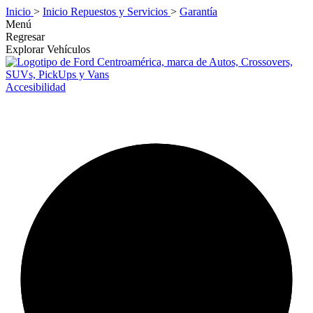
Inicio
>
Inicio Repuestos y Servicios
>
Garantía
Menú
Regresar
Explorar Vehículos
Accesibilidad