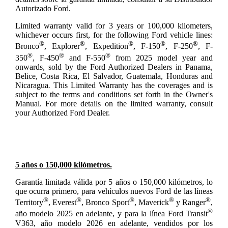
Autorizado Ford.
Limited warranty valid for 3 years or 100,000 kilometers,
whichever occurs first, for the following Ford vehicle lines:
®
®
®
®
®
Bronco
, Explorer
, Expedition
, F-150
, F-250
, F-
®
®
®
350
, F-450
and F-550
from 2025 model year and
onwards, sold by the Ford Authorized Dealers in Panama,
Belice, Costa Rica, El Salvador, Guatemala, Honduras and
Nicaragua
.
This Limited Warranty has the coverages and is
subject to the terms and conditions set forth in the Owner's
Manual. For more details on the limited warranty, consult
your Authorized Ford Dealer.
5 años o 150,000 kilómetros.
Garantía limitada válida por 5 años o 150,000 kilómetros, lo
que ocurra primero, para vehículos nuevos Ford de las líneas
®
®
®
®
®
Territory
, Everest
, Bronco Sport
, Maverick
y Ranger
,
®
año modelo 2025 en adelante, y para la línea Ford Transit
V363, año modelo 2026 en adelante, vendidos por los