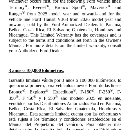
whichever occurs first, for the following Ford vehicle lines:
®
®
®
®
Territory
, Everest
, Bronco Sport
, Maverick
and
®
Ranger
from 2025 model year and onwards and for the
vehicle line Ford Transit V363 from 2026 model year and
onwards, sold by the Ford Authorized Dealers in Panama,
Belice, Costa Rica, El Salvador, Guatemala, Honduras and
Nicaragua. This Limited Warranty has the coverages and is
subject to the terms and conditions set forth in the Owner's
Manual. For more details on the limited warranty, consult
your Authorized Ford Dealer.
3 años o 100,000 kilómetros.
Garantía limitada válida por 3 años o 100,000 kilómetros, lo
que ocurra primero, para vehículos nuevos Ford de las líneas
®
®
®
®
®
Bronco
, Explorer
, Expedition
, F-150
, F-250
, F-
®
®
®
350
, F-450
y F-550
año modelo 2025 en adelante,
vendidos por los Distribuidores Autorizados Ford en Panamá,
Belice, Costa Rica, El Salvador, Guatemala, Honduras y
Nicaragua. Esta garantía limitada cuenta con las coberturas y
está sujeta a los términos y condiciones establecidos en el
Manual del Propietario del vehículo. Para obtener más
detalles sobre la garantía limitada, consultar a su Distribuidor