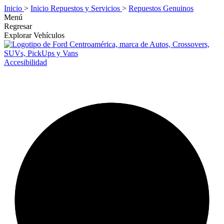
Inicio
>
Inicio Repuestos y Servicios
>
Repuestos Genuinos
Menú
Regresar
Explorar Vehículos
Accesibilidad