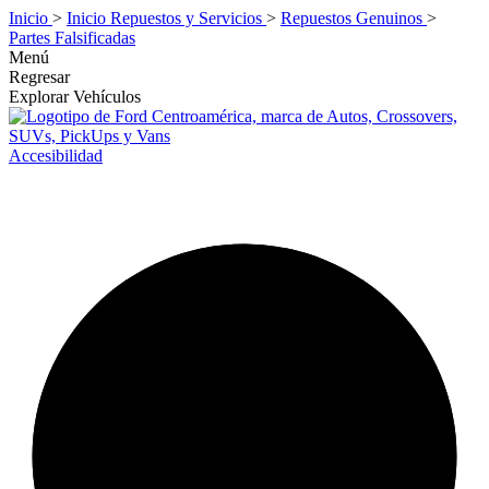
Inicio
>
Inicio Repuestos y Servicios
>
Repuestos Genuinos
>
Partes Falsificadas
Menú
Regresar
Explorar Vehículos
Accesibilidad