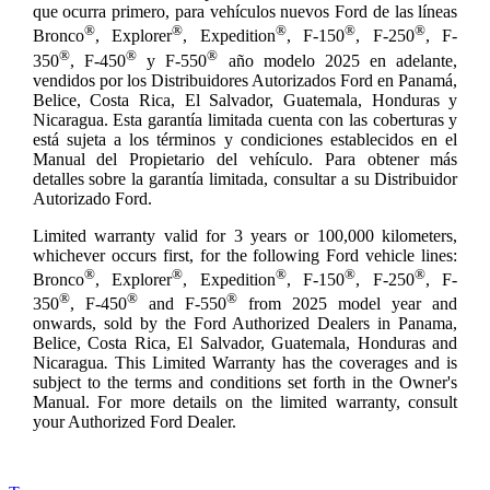
que ocurra primero, para vehículos nuevos Ford de las líneas
®
®
®
®
®
Bronco
, Explorer
, Expedition
, F-150
, F-250
, F-
®
®
®
350
, F-450
y F-550
año modelo 2025 en adelante,
vendidos por los Distribuidores Autorizados Ford en Panamá,
Belice, Costa Rica, El Salvador, Guatemala, Honduras y
Nicaragua. Esta garantía limitada cuenta con las coberturas y
está sujeta a los términos y condiciones establecidos en el
Manual del Propietario del vehículo. Para obtener más
detalles sobre la garantía limitada, consultar a su Distribuidor
Autorizado Ford.
Limited warranty valid for 3 years or 100,000 kilometers,
whichever occurs first, for the following Ford vehicle lines:
®
®
®
®
®
Bronco
, Explorer
, Expedition
, F-150
, F-250
, F-
®
®
®
350
, F-450
and F-550
from 2025 model year and
onwards, sold by the Ford Authorized Dealers in Panama,
Belice, Costa Rica, El Salvador, Guatemala, Honduras and
Nicaragua
.
This Limited Warranty has the coverages and is
subject to the terms and conditions set forth in the Owner's
Manual. For more details on the limited warranty, consult
your Authorized Ford Dealer.