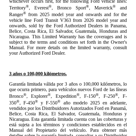
whichever occurs first, for the following Ford vehicle lines:
®
®
®
®
Territory
, Everest
, Bronco Sport
, Maverick
and
®
Ranger
from 2025 model year and onwards and for the
vehicle line Ford Transit V363 from 2026 model year and
onwards, sold by the Ford Authorized Dealers in Panama,
Belice, Costa Rica, El Salvador, Guatemala, Honduras and
Nicaragua. This Limited Warranty has the coverages and is
subject to the terms and conditions set forth in the Owner's
Manual. For more details on the limited warranty, consult
your Authorized Ford Dealer.
3 años o 100,000 kilómetros.
Garantía limitada válida por 3 años o 100,000 kilómetros, lo
que ocurra primero, para vehículos nuevos Ford de las líneas
®
®
®
®
®
Bronco
, Explorer
, Expedition
, F-150
, F-250
, F-
®
®
®
350
, F-450
y F-550
año modelo 2025 en adelante,
vendidos por los Distribuidores Autorizados Ford en Panamá,
Belice, Costa Rica, El Salvador, Guatemala, Honduras y
Nicaragua. Esta garantía limitada cuenta con las coberturas y
está sujeta a los términos y condiciones establecidos en el
Manual del Propietario del vehículo. Para obtener más
detalles sobre la garantía limitada, consultar a su Distribuidor