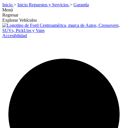
Inicio
>
Inicio Repuestos y Servicios
>
Garantía
Menú
Regresar
Explorar Vehículos
Accesibilidad