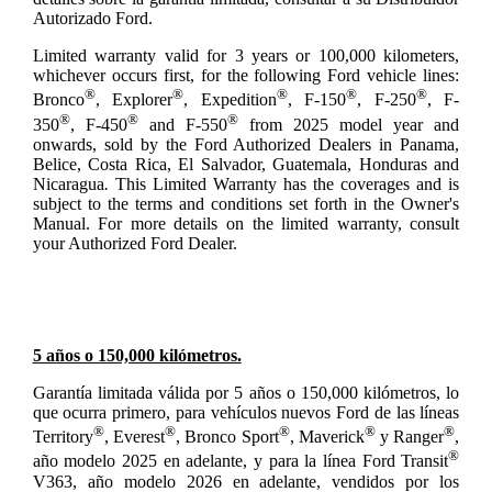
Autorizado Ford.
Limited warranty valid for 3 years or 100,000 kilometers,
whichever occurs first, for the following Ford vehicle lines:
®
®
®
®
®
Bronco
, Explorer
, Expedition
, F-150
, F-250
, F-
®
®
®
350
, F-450
and F-550
from 2025 model year and
onwards, sold by the Ford Authorized Dealers in Panama,
Belice, Costa Rica, El Salvador, Guatemala, Honduras and
Nicaragua
.
This Limited Warranty has the coverages and is
subject to the terms and conditions set forth in the Owner's
Manual. For more details on the limited warranty, consult
your Authorized Ford Dealer.
5 años o 150,000 kilómetros.
Garantía limitada válida por 5 años o 150,000 kilómetros, lo
que ocurra primero, para vehículos nuevos Ford de las líneas
®
®
®
®
®
Territory
, Everest
, Bronco Sport
, Maverick
y Ranger
,
®
año modelo 2025 en adelante, y para la línea Ford Transit
V363, año modelo 2026 en adelante, vendidos por los