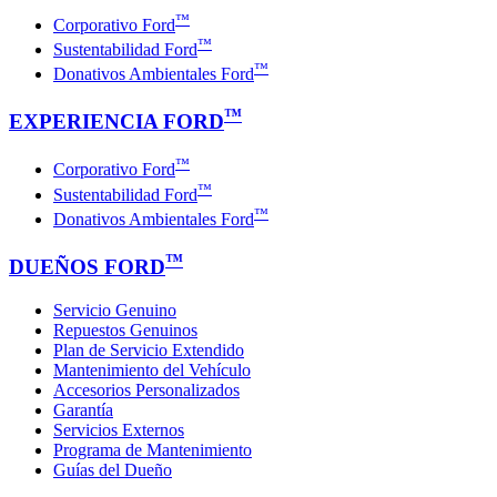
™
Corporativo Ford
™
Sustentabilidad Ford
™
Donativos Ambientales Ford
™
EXPERIENCIA FORD
™
Corporativo Ford
™
Sustentabilidad Ford
™
Donativos Ambientales Ford
™
DUEÑOS FORD
Servicio Genuino
Repuestos Genuinos
Plan de Servicio Extendido
Mantenimiento del Vehículo
Accesorios Personalizados
Garantía
Servicios Externos
Programa de Mantenimiento
Guías del Dueño