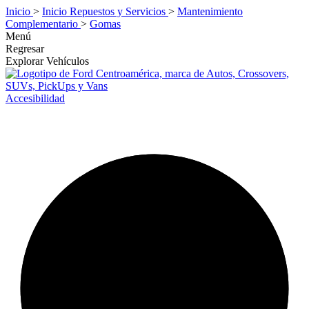
Inicio
>
Inicio Repuestos y Servicios
>
Mantenimiento
Complementario
>
Gomas
Menú
Regresar
Explorar Vehículos
Accesibilidad